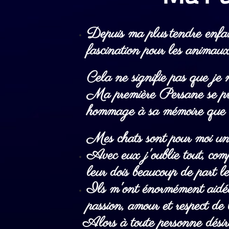
Depuis ma plus
tendre enfan
fascination pour les animaux
Cela ne signifie pas que je 
Ma première Persane se pré
hommage à sa mémoire que 
Mes chats sont pour moi un 
Avec eux j'oublie tout, co
leur dois beaucoup de part leu
Ils m'ont énormément aidée 
passion, amour et respect de
Alors à toute personne désireu